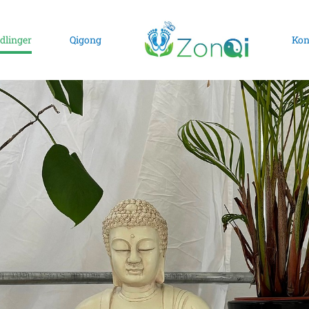
dlinger
Qigong
Kon