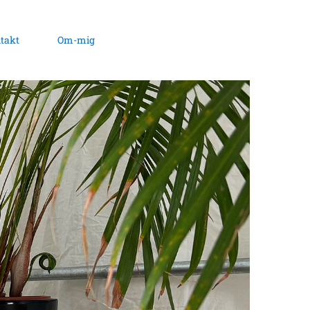
takt
Om-mig