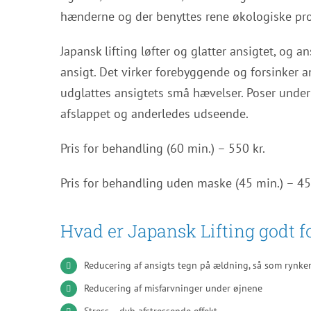
hænderne og der benyttes rene økologiske pro
Japansk lifting løfter og glatter ansigtet, og 
ansigt. Det virker forebyggende og forsinker 
udglattes ansigtets små hævelser. Poser under ø
afslappet og anderledes udseende.
Pris for behandling (60 min.) – 550 kr.
Pris for behandling uden maske (45 min.) – 45
Hvad er Japansk Lifting godt f
Reducering af ansigts tegn på ældning, så som rynke
Reducering af misfarvninger under øjnene
Stress – dyb afstressende effekt.