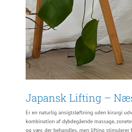
Japansk Lifting – Næ
Er en naturlig ansigtsløftning uden kirurgi u
kombination af dybdegående massage, zonetera
og væv, der behandles, men lifting stimulerer