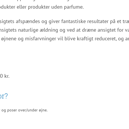
dukter eller produkter uden parfume.
ansigtets afspændes og giver fantastiske resultater på et 
ansigtets naturlige ældning og ved at dræne ansigtet for
jnene og misfarvninger vil blive kraftigt reduceret, og an
0 kr.
or?
r og poser over/under øjne.