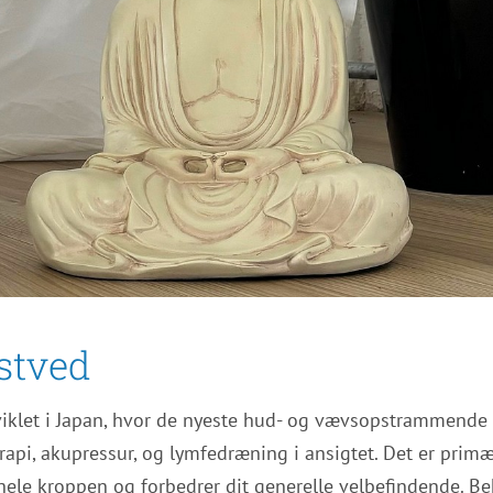
stved
dviklet i Japan, hvor de nyeste hud- og vævsopstrammende 
pi, akupressur, og lymfedræning i ansigtet. Det er primæ
 hele kroppen og forbedrer dit generelle velbefindende. 