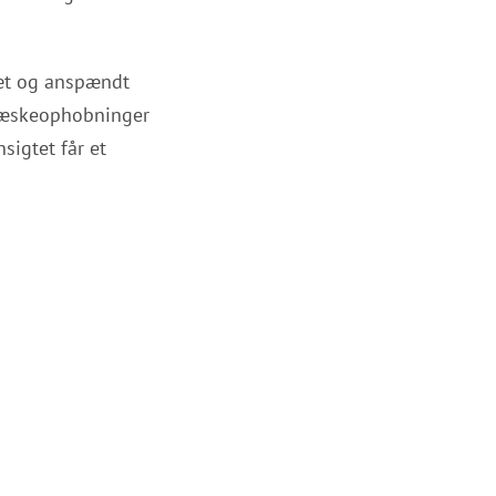
træt og anspændt
 væskeophobninger
sigtet får et