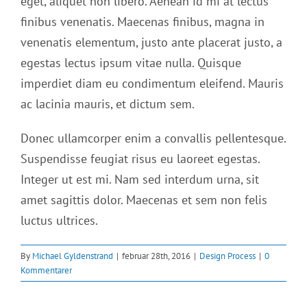
eget, aliquet non libero. Aenean id mi at lectus
finibus venenatis. Maecenas finibus, magna in
venenatis elementum, justo ante placerat justo, a
egestas lectus ipsum vitae nulla. Quisque
imperdiet diam eu condimentum eleifend. Mauris
ac lacinia mauris, et dictum sem.
Donec ullamcorper enim a convallis pellentesque.
Suspendisse feugiat risus eu laoreet egestas.
Integer ut est mi. Nam sed interdum urna, sit
amet sagittis dolor. Maecenas et sem non felis
luctus ultrices.
By
Michael Gyldenstrand
|
februar 28th, 2016
|
Design Process
|
0
Kommentarer