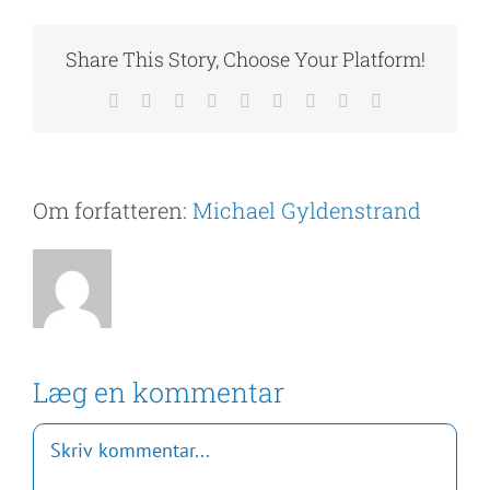
Share This Story, Choose Your Platform!
Facebook
X
Reddit
LinkedIn
WhatsApp
Tumblr
Pinterest
Vk
E-
mail
Om forfatteren:
Michael Gyldenstrand
Læg en kommentar
Comment