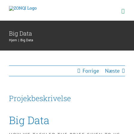
Skip
to
content
Big Data
Hjem
Big Data
Forrige
Næste
Projekbeskrivelse
Big Data