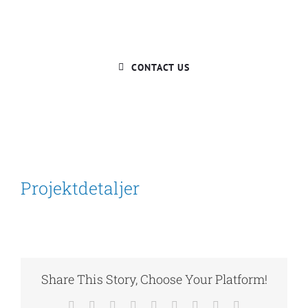
DO YOU HAVE A BIG IDEA WE CAN HELP
WITH?
CONTACT US
Projektdetaljer
Share This Story, Choose Your Platform!
Facebook
X
Reddit
LinkedIn
WhatsApp
Tumblr
Pinterest
Vk
E-